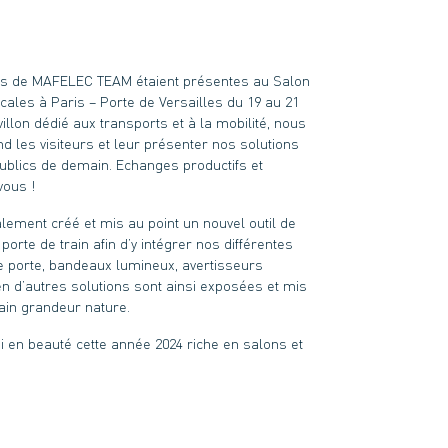
pes de MAFELEC TEAM étaient présentes au Salon
ocales à Paris – Porte de Versailles du 19 au 21
llon dédié aux transports et à la mobilité, nous
nd les visiteurs et leur présenter nos solutions
ublics de demain. Echanges productifs et
vous !
lement créé et mis au point un nouvel outil de
rte de train afin d’y intégrer nos différentes
e porte, bandeaux lumineux, avertisseurs
en d’autres solutions sont ainsi exposées et mis
rain grandeur nature.
i en beauté cette année 2024 riche en salons et