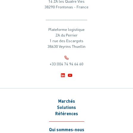
14 ZA les Quatre Vies
38290 Frontonas - France
____________________
Plateforme logistique
ZA du Perrier
1 rue des Escargots
38630 Veyrins Thuellin
+33 (0)4 74 94 64 60
Marchés
Solutions
Références
Qui sommes-nous