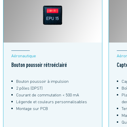
Aéronautique
Aéron
Bouton poussoir rétroéclairé
Capte
Bouton poussoir à impulsion
Cap
2 pôles (DPST)
Bo
Courant de commutation < 500 mA
Pl
Légende et couleurs personnalisables
de
Montage sur PCB
Tem
Ma
Qu