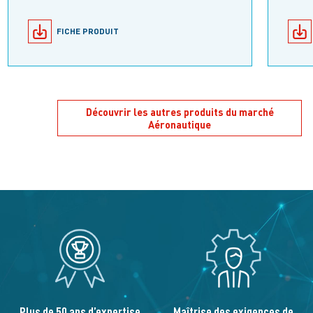
FICHE PRODUIT
Découvrir les autres produits du marché
Aéronautique
Plus de 50 ans d’expertise
Maîtrise des exigences de